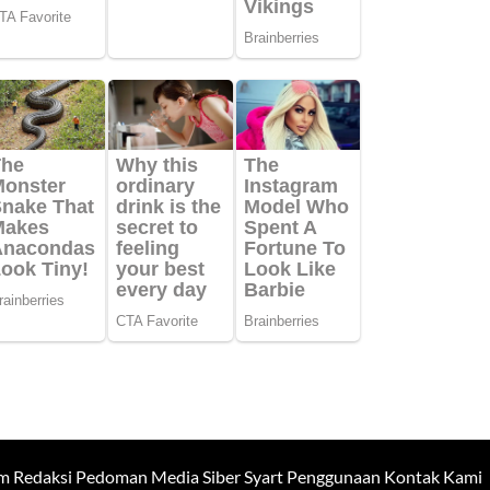
m Redaksi
Pedoman Media Siber
Syart Penggunaan
Kontak Kami