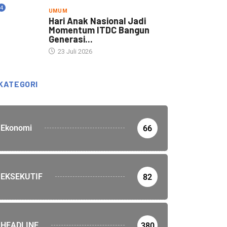
4
UMUM
Hari Anak Nasional Jadi
Momentum ITDC Bangun
Generasi...
23 Juli 2026
KATEGORI
Ekonomi
66
EKSEKUTIF
82
HEADLINE
380