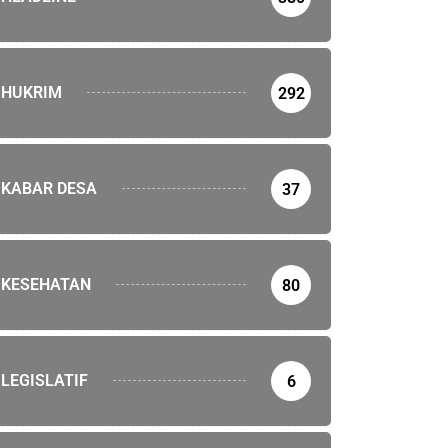
HUKRIM
292
KABAR DESA
37
KESEHATAN
80
LEGISLATIF
6