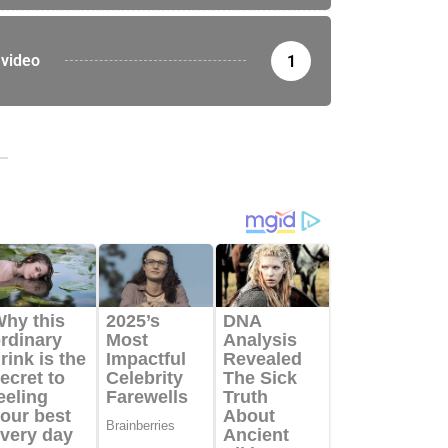
video
1