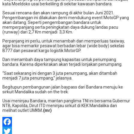
kata Moeldoko usai berkeliling di sekitar kawasan bandara.
Sesuai rencana dan akan rampung di akhir bulan Juni 2021.
Pengembangan ini dilakukan demi mendukung event MotoGP yang
akan datang. Seperti pengembangan bandara untuk
memperpanjang serta peningkatan daya dukung landas pacu
(runway) dari 2,7 Km menjadi 3,3 Km.
Perpanjang ini perlu, untuk menambah dan memperluas taxiway,
agar bisa memarkir pesawat berbadan lebar (wide body) sekelas
B777 dan pesawat kargo logistik MotorGP.
Dan menambah daya tampung kapasitas untuk penumpang
bandara. Karena diperkirakan akan terjadi lonjakan penumpang.
“Saat sekarang ini dengan 3 juta penumpang, akan ditambah
menjadi 7 juta penumpang,” jelasnya.
Begitupun pembangunan jalan baypass dari Bandara menuju ke
sirkuit Mandalika sudah on the trek.
Usai meninjau Bandara, mantan panglima TNI ini bersama Gubernur
NTB, Kapolda, Dirut ITD meninjau sirkuit di KEK Mandalika dan
melihat outlet UMKM
.(mr)
Facebook