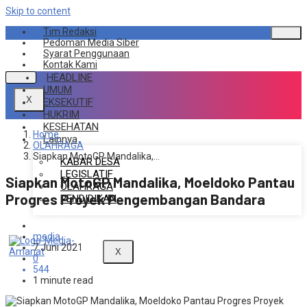
Skip to content
Tim Redaksi
Pedoman Media Siber
Syarat Penggunaan
Kontak Kami
HEADLINE
UMUM
X
EKSEKUTIF
HUKRIM
KESEHATAN
Home
Lainnya
OLAHRAGA
Siapkan MotoGP Mandalika,…
KABAR DESA
LEGISLATIF
Siapkan MotoGP Mandalika, Moeldoko Pantau
OLAHRAGA
Progres Proyek Pengembangan Bandara
PENDIDIKAN
OLAHRAGA
media
7 Juni 2021
X
0
544
1 minute read