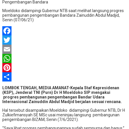
Moeldoko didampingi Gubernur NTB saat melihat langsung progres
pembangunan pengembangan Bandara Zainuddin Abdul Madjid,
Senin (07/06/21)
Facebook
Twitter
Email
WhatsApp
Pinterest
Share
LOMBOK TENGAH, MEDIA AMANAT-Kepala Staf Kepresidenan
(KSP), Jenderal TNI (Purn) Dr H Moeldoko SIP mengakui
progres pembangunan pengembangan Bandar Udara
Internasional Zainuddin Abdul Madjid berjalan sesuai rencana.
Hal tersebut disampaikan Moeldoko didampingi Gubernur NTB, Dr H
Zulkiefimansyah SE MSc usai meninjau langsung pembangunan
pengembangan BIZAM, Senin (7/6/2021).
“Saya lihat progres pembangunannya sudah sempurna dan bagus,”