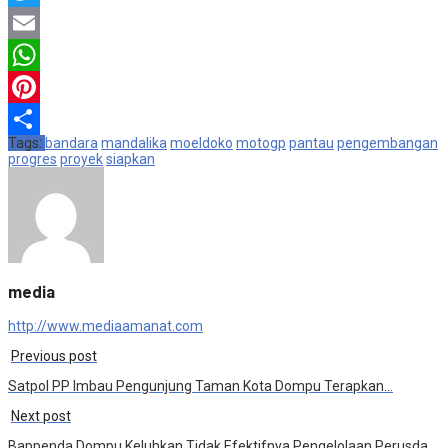
Twitter
Email
WhatsApp
Pinterest
Tags:
bandara
mandalika
moeldoko
motogp
pantau
pengembangan
Share
progres
proyek
siapkan
media
http://www.mediaamanat.com
Previous post
Satpol PP Imbau Pengunjung Taman Kota Dompu Terapkan…
Next post
Bappenda Dompu Keluhkan Tidak Efektifnya Pengelolaan Perusda