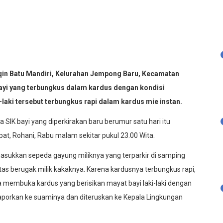
 Batu Mandiri, Kelurahan Jempong Baru, Kecamatan
yi yang terbungkus dalam kardus dengan kondisi
-laki tersebut terbungkus rapi dalam kardus mie instan.
IK bayi yang diperkirakan baru berumur satu hari itu
t, Rohani, Rabu malam sekitar pukul 23.00 Wita.
emasukkan sepeda gayung miliknya yang terparkir di samping
atas berugak milik kakaknya. Karena kardusnya terbungkus rapi,
ka membuka kardus yang berisikan mayat bayi laki-laki dengan
a laporkan ke suaminya dan diteruskan ke Kepala Lingkungan