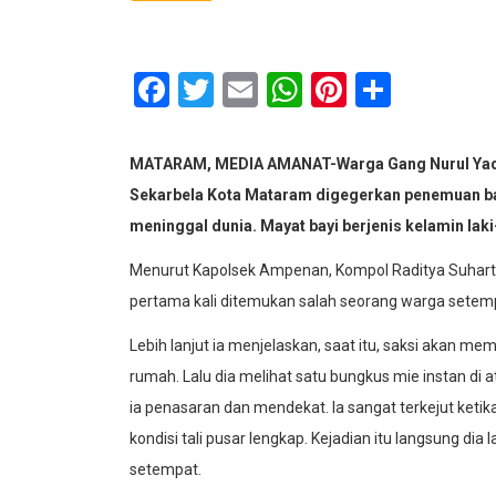
Facebook
Twitter
Email
WhatsApp
Pinterest
Share
MATARAM, MEDIA AMANAT-Warga Gang Nurul Yaqin
Sekarbela Kota Mataram digegerkan penemuan ba
meninggal dunia. Mayat bayi berjenis kelamin laki
Menurut Kapolsek Ampenan, Kompol Raditya Suharta S
pertama kali ditemukan salah seorang warga setempa
Lebih lanjut ia menjelaskan, saat itu, saksi akan m
rumah. Lalu dia melihat satu bungkus mie instan di 
ia penasaran dan mendekat. Ia sangat terkejut keti
kondisi tali pusar lengkap. Kejadian itu langsung di
setempat.