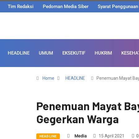
Tim Redaksi
Pedoman Media Siber
Syarat Penggunaan
HEADLINE
UMUM
EKSEKUTIF
HUKRIM
KESEHA
Home
HEADLINE
Penemuan Mayat Bay
Penemuan Mayat Bay
Gegerkan Warga
Media
15 April 2021
0
HEADLINE