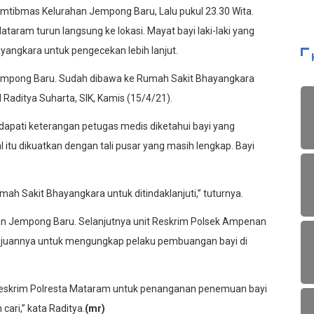
mtibmas Kelurahan Jempong Baru, Lalu pukul 23.30 Wita.
ram turun langsung ke lokasi. Mayat bayi laki-laki yang
angkara untuk pengecekan lebih lanjut.
 Jempong Baru. Sudah dibawa ke Rumah Sakit Bhayangkara
Raditya Suharta, SIK, Kamis (15/4/21).
pati keterangan petugas medis diketahui bayi yang
l itu dikuatkan dengan tali pusar yang masih lengkap. Bayi
ah Sakit Bhayangkara untuk ditindaklanjuti,’’ tuturnya.
ahan Jempong Baru. Selanjutnya unit Reskrim Polsek Ampenan
Tujuannya untuk mengungkap pelaku pembuangan bayi di
atreskrim Polresta Mataram untuk penanganan penemuan bayi
ari,’’ kata Raditya.
(mr)