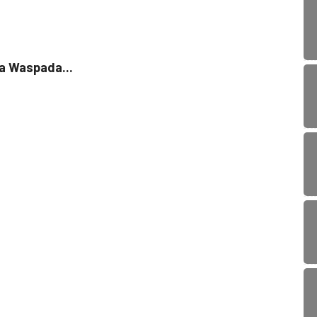
SOS
a Waspada...
Bupat
4 Okt