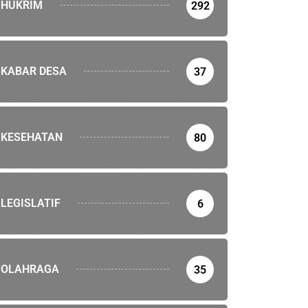
HUKRIM
292
KABAR DESA
37
KESEHATAN
80
LEGISLATIF
6
OLAHRAGA
35