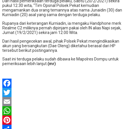
Dari hasil pemeriksaan terduga pelaku, Sabtu (20/2/2021) sekira
pukul 12.30 wita, “Tim Opsnal Polsek Pekat kemudian
mengamankan dua orang temannya atas nama Junaidin (30) dan
Kurniadin (20) asal yang sama dengan terduga pelaku.
Rupanya dari keterangan Kurniadin, ia mengaku Handphone merk
Realme C2 miliknya pernah dipinjam pakai oleh IN alias Napi sejak,
Jumat (19/2/2021) sekira jam 12.00 Wita.
Dari hasil pengecekan awal, pihak Polsek Pekat mengindikasikan
akun yang bersangkutan (Dae Oleng) diketahui berasal dari HP
tersebut berikut postingannya.
Saat ini terduga pelaku sudah dibawa ke Mapolres Dompu untuk
pemeriksaan lebih lanjut.
(mr)
Facebook
Twitter
Email
WhatsApp