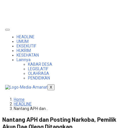
HEADLINE
UMUM
EKSEKUTIF
HUKRIM
KESEHATAN
Lainnya
KABAR DESA
LEGISLATIF
OLAHRAGA
PENDIDIKAN
X
Home
HEADLINE
Nantang APH dan…
Nantang APH dan Posting Narkoba, Pemilik
Akun Dae Oleng Ditangkap