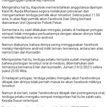
menggenggam plastik klip narkoba.
Mengetahui hal itu, Kapolsek memerintahkan anggotanya dipimpin
Kanit IK, Aipda Mustawa segera melakukan pencarian dan
mengamankan terduga pemilik akun tersebut. Sekira pukul 11.00
wita, In alias Napi pemilik akun Facebook Dae Oleng berhasil
diamankan Unit Opsnal ke Polsek Pekat.
Sementara itu, saat dilakukan introgasi, pelaku di hadapan petugas
sempat tidak mengakui perbuatannya dengan alasan dirinya tidak
memiliki Handphone versi android.
Namun diakuinya, bahwa dirinya sering menggunakan facebook
melalui Handphone android milik teman-temannya, antara lain atas
nama Erlan dan Kurniadin.
Memperjelas hal itu, terduga pelaku ternyata sudah mengetahui
bahwa postingan tersebut viral di medsos, diberitahukan oleh
temannya bernama Erlan dan kurniadin, Jumat (19/2/2021) sekira
pukul 23.00 Wita.
Di hadapan petugas, terduga pelaku mengaku akun facebooknya
dibajak dan dirinya tidak pernah masuk ke akun facebook miliknya
tersebut.
Namun di sisi lain, sadar facebooknya dibajak dan postingannya viral,
terduga pelaku mengaku sempat melaporkan hal itu ke salah satu
Kepala Dusun setempat.