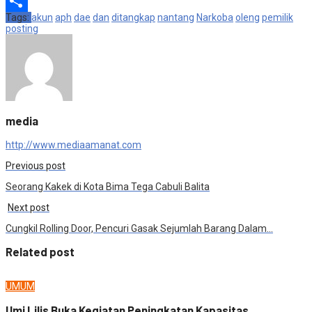
Pinterest
Tags:
akun
aph
dae
dan
ditangkap
nantang
Narkoba
oleng
pemilik
Share
posting
media
http://www.mediaamanat.com
Previous post
Seorang Kakek di Kota Bima Tega Cabuli Balita
Next post
Cungkil Rolling Door, Pencuri Gasak Sejumlah Barang Dalam…
Related post
UMUM
Umi Lilis Buka Kegiatan Peningkatan Kapasitas