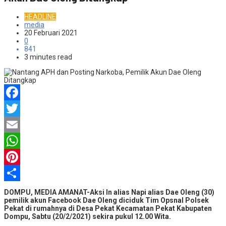
HEADLINE
media
20 Februari 2021
0
841
3 minutes read
Facebook
Twitter
Email
WhatsApp
Pinterest
Share
DOMPU, MEDIA AMANAT-Aksi In alias Napi alias Dae Oleng (30)
pemilik akun Facebook Dae Oleng diciduk Tim Opsnal Polsek
Pekat di rumahnya di Desa Pekat Kecamatan Pekat Kabupaten
Dompu, Sabtu (20/2/2021) sekira pukul 12.00 Wita.