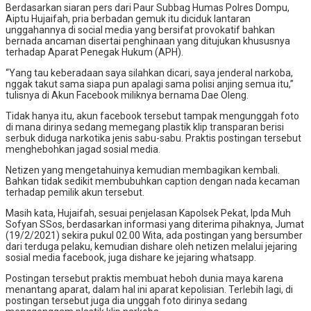
Berdasarkan siaran pers dari Paur Subbag Humas Polres Dompu,
Aiptu Hujaifah, pria berbadan gemuk itu diciduk lantaran
unggahannya di social media yang bersifat provokatif bahkan
bernada ancaman disertai penghinaan yang ditujukan khususnya
terhadap Aparat Penegak Hukum (APH).
“Yang tau keberadaan saya silahkan dicari, saya jenderal narkoba,
nggak takut sama siapa pun apalagi sama polisi anjing semua itu,”
tulisnya di Akun Facebook miliknya bernama Dae Oleng.
Tidak hanya itu, akun facebook tersebut tampak mengunggah foto
di mana dirinya sedang memegang plastik klip transparan berisi
serbuk diduga narkotika jenis sabu-sabu. Praktis postingan tersebut
menghebohkan jagad sosial media.
Netizen yang mengetahuinya kemudian membagikan kembali.
Bahkan tidak sedikit membubuhkan caption dengan nada kecaman
terhadap pemilik akun tersebut.
Masih kata, Hujaifah, sesuai penjelasan Kapolsek Pekat, Ipda Muh
Sofyan SSos, berdasarkan informasi yang diterima pihaknya, Jumat
(19/2/2021) sekira pukul 02.00 Wita, ada postingan yang bersumber
dari terduga pelaku, kemudian dishare oleh netizen melalui jejaring
sosial media facebook, juga dishare ke jejaring whatsapp.
Postingan tersebut praktis membuat heboh dunia maya karena
menantang aparat, dalam hal ini aparat kepolisian. Terlebih lagi, di
postingan tersebut juga dia unggah foto dirinya sedang