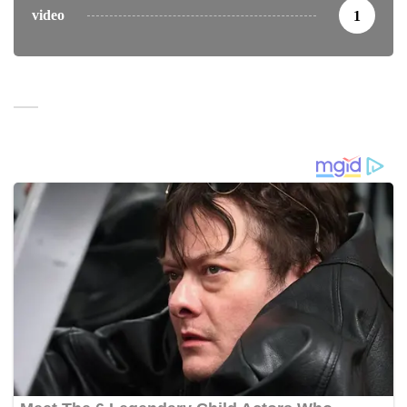
video
1