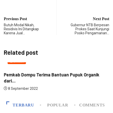
Previous Post
Next Post
Butuh Modal Nikah,
Gubernur NTB Berpesan
Residivis Ini Ditangkap
Prokes Saat Kunjungi
Karena Jual…
Posko Pengamanan…
Related post
EKONOMI
Pemkab Dompu Terima Bantuan Pupuk Organik
D
dari...
8 September 2022
TERBARU
POPULAR
COMMENTS