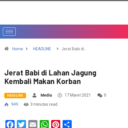
Home
HEADLINE
Jerat Babi di…
Jerat Babi di Lahan Jagung
Kembali Makan Korban
Media
17 Maret 2021
0
HEADLINE
949
3 minutes read
Facebook
Twitter
Email
WhatsApp
Pinterest
Share