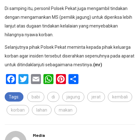
Di samping itu, personil Polsek Pekat juga mengambil tindakan
dengan mengamankan MS (pemilik jagung) untuk diperiksa lebih
lanjut atas dugaan tindakan kelalaian yang menyebabkan
hilangnya nyawa korban.
Selanjutnya pihak Polsek Pekat meminta kepada pihak keluarga
korban agar insiden tersebut diserahkan sepenuhnya pada aparat
untuk ditindaklanjuti sebagaimana mestinya
.(mr)
Facebook
Twitter
Email
WhatsApp
Pinterest
Share
Tags:
babi
di
jagung
jerat
kembali
korban
lahan
makan
Media