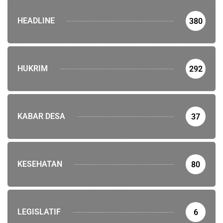
HEADLINE
380
HUKRIM
292
KABAR DESA
37
KESEHATAN
80
LEGISLATIF
6