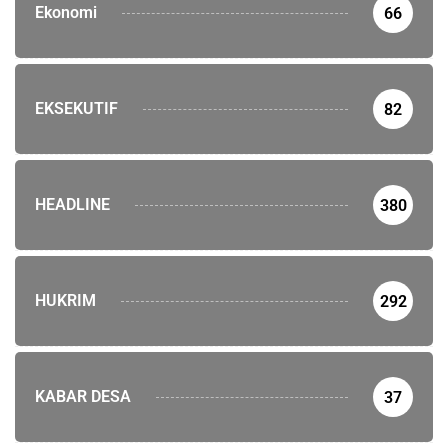
Ekonomi
66
EKSEKUTIF
82
HEADLINE
380
HUKRIM
292
KABAR DESA
37