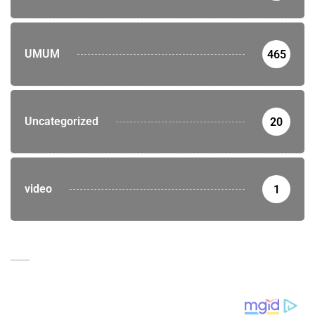
UMUM
465
Uncategorized
20
video
1