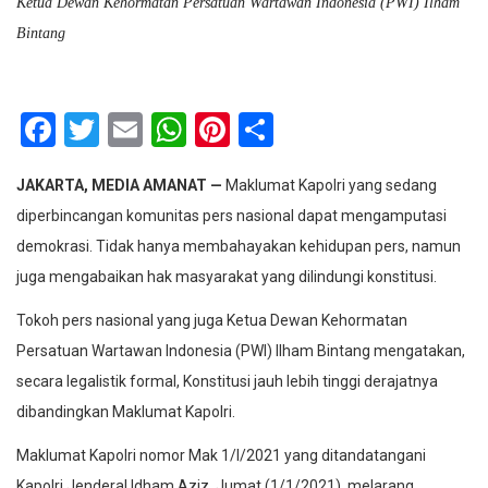
Ketua Dewan Kehormatan Persatuan Wartawan Indonesia (PWI) Ilham
Bintang
Facebook
Twitter
Email
WhatsApp
Pinterest
Share
JAKARTA, MEDIA AMANAT —
Maklumat Kapolri yang sedang
diperbincangan komunitas pers nasional dapat mengamputasi
demokrasi. Tidak hanya membahayakan kehidupan pers, namun
juga mengabaikan hak masyarakat yang dilindungi konstitusi.
Tokoh pers nasional yang juga Ketua Dewan Kehormatan
Persatuan Wartawan Indonesia (PWI) Ilham Bintang mengatakan,
secara legalistik formal, Konstitusi jauh lebih tinggi derajatnya
dibandingkan Maklumat Kapolri.
Maklumat Kapolri nomor Mak 1/I/2021 yang ditandatangani
Kapolri Jenderal Idham Aziz, Jumat (1/1/2021), melarang