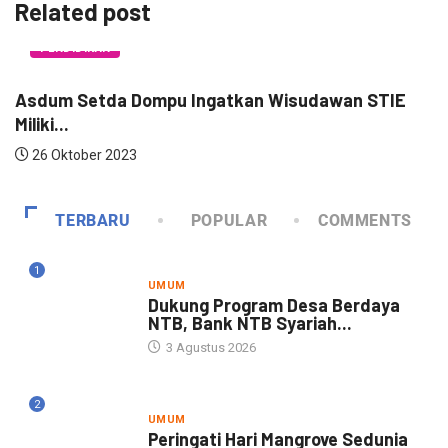
Related post
PENDIDIKAN
Asdum Setda Dompu Ingatkan Wisudawan STIE
P
Miliki...
P
26 Oktober 2023
TERBARU
POPULAR
COMMENTS
1
UMUM
Dukung Program Desa Berdaya
NTB, Bank NTB Syariah...
3 Agustus 2026
2
UMUM
Peringati Hari Mangrove Sedunia