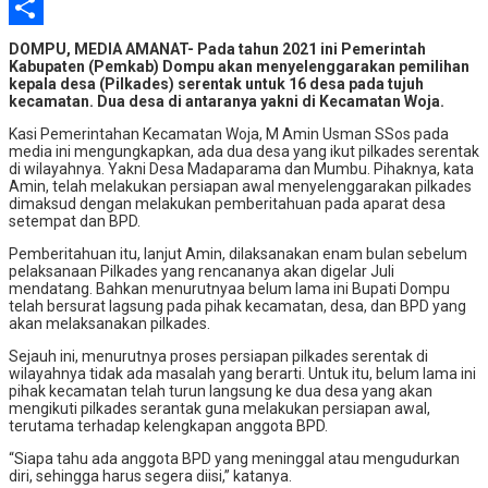
Pinterest
Share
DOMPU, MEDIA AMANAT- Pada tahun 2021 ini Pemerintah
Kabupaten (Pemkab) Dompu akan menyelenggarakan pemilihan
kepala desa (Pilkades) serentak untuk 16 desa pada tujuh
kecamatan. Dua desa di antaranya yakni di Kecamatan Woja.
Kasi Pemerintahan Kecamatan Woja, M Amin Usman SSos pada
media ini mengungkapkan, ada dua desa yang ikut pilkades serentak
di wilayahnya. Yakni Desa Madaparama dan Mumbu. Pihaknya, kata
Amin, telah melakukan persiapan awal menyelenggarakan pilkades
dimaksud dengan melakukan pemberitahuan pada aparat desa
setempat dan BPD.
Pemberitahuan itu, lanjut Amin, dilaksanakan enam bulan sebelum
pelaksanaan Pilkades yang rencananya akan digelar Juli
mendatang. Bahkan menurutnyaa belum lama ini Bupati Dompu
telah bersurat lagsung pada pihak kecamatan, desa, dan BPD yang
akan melaksanakan pilkades.
Sejauh ini, menurutnya proses persiapan pilkades serentak di
wilayahnya tidak ada masalah yang berarti. Untuk itu, belum lama ini
pihak kecamatan telah turun langsung ke dua desa yang akan
mengikuti pilkades serantak guna melakukan persiapan awal,
terutama terhadap kelengkapan anggota BPD.
“Siapa tahu ada anggota BPD yang meninggal atau mengudurkan
diri, sehingga harus segera diisi,” katanya.