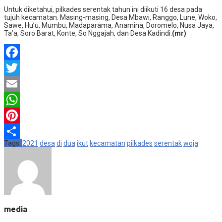
Untuk diketahui, pilkades serentak tahun ini diikuti 16 desa pada
tujuh kecamatan. Masing-masing, Desa Mbawi, Ranggo, Lune, Woko,
Sawe, Hu’u, Mumbu, Madaparama, Anamina, Doromelo, Nusa Jaya,
Ta’a, Soro Barat, Konte, So Nggajah, dan Desa Kadindi.
(mr)
Facebook
Twitter
Email
WhatsApp
Pinterest
Tags:
2021
desa
di
dua
ikut
kecamatan
pilkades
serentak
woja
Share
media