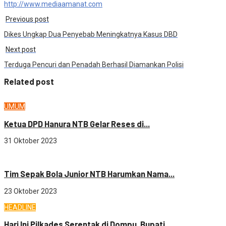
http://www.mediaamanat.com
Previous post
Dikes Ungkap Dua Penyebab Meningkatnya Kasus DBD
Next post
Terduga Pencuri dan Penadah Berhasil Diamankan Polisi
Related post
UMUM
Ketua DPD Hanura NTB Gelar Reses di...
31 Oktober 2023
OLAHRAGA
Tim Sepak Bola Junior NTB Harumkan Nama...
23 Oktober 2023
HEADLINE
Hari Ini Pilkades Serentak di Dompu, Bupati...