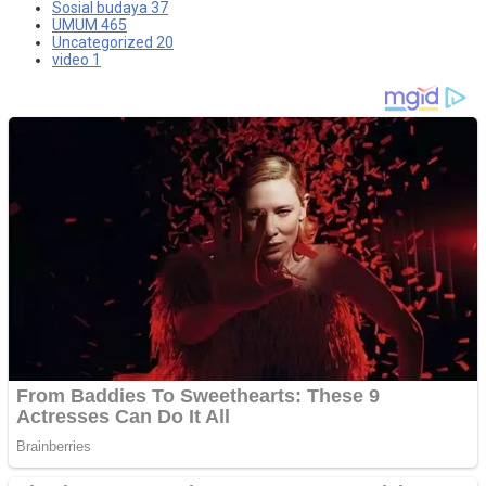
Sosial budaya
37
UMUM
465
Uncategorized
20
video
1