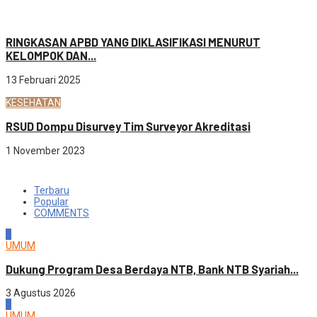
Uncategorized
RINGKASAN APBD YANG DIKLASIFIKASI MENURUT
KELOMPOK DAN...
13 Februari 2025
KESEHATAN
RSUD Dompu Disurvey Tim Surveyor Akreditasi
1 November 2023
Terbaru
Popular
COMMENTS
1
UMUM
Dukung Program Desa Berdaya NTB, Bank NTB Syariah...
3 Agustus 2026
2
UMUM