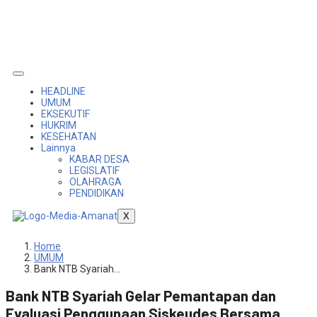
HEADLINE
UMUM
EKSEKUTIF
HUKRIM
KESEHATAN
Lainnya
KABAR DESA
LEGISLATIF
OLAHRAGA
PENDIDIKAN
X
Home
UMUM
Bank NTB Syariah…
Bank NTB Syariah Gelar Pemantapan dan
Evaluasi Penggunaan Siskeudes Bersama