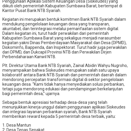
Penggunaan Aplikasi Sistem Keuangan Desa (Siskeudes) yang
diikuti oleh pemerintah Kabupaten Sumbawa Barat, bertempat di
Kantor Pusat Bank NTB Syariah.
Kegiatan ini merupakan bentuk komitmen Bank NTB Syariah dalam
mendukung pengelolaan keuangan desa yang transparan,
akuntabel, dan terintegrasi melalui pemanfaatan sistem digital.
Dalam kegiatan ini, turut hadir perwakilan dari pemerintah
Kabupaten Sumbawa Barat yang sekaligus menjadi narasumber
kegiatan yakni Dinas Pemberdayaan Masyarakat dan Desa (DPMD),
Diskominfo, Bappenda, dan Inspektorat. Turut hadir juga perwakilan
dari DPMD, dan Dukcapil Provinsi NTB dan Perwakilan Dirjen
Perbendaharaan Kanwil NTB.
Plt. Direktur Utama Bank NTB Syariah, Zainal Abidin Wahyu Nugroho,
menyampaikan bahwa Siskeudes merupakan salah satu upaya
kolaboratif antara Bank NTB Syariah dan pemerintah daerah dalam
mendorong percepatan transformasi digital di sektor pengelolaan
keuangan desa. “Kami tidak hanya menyediakan solusi perbankan,
tetapi juga mendorong edukasi dan pendampingan berkelanjutan
bagi pemerintah desa,” ujarnya.
Sebagai bentuk apresiasi terhadap desa-desa yang telah
menunjukkan kinerja unggul dalam penggunaan aplikasi Siskeudes
dan integrasi layanan perbankan syariah, Bank NTB Syariah
memberikan reward kepada 5 pemerintah desa terbaik, yaitu:
1. Desa Mantun
2. Desa Tepas Sepakat