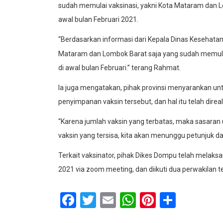
sudah memulai vaksinasi, yakni Kota Mataram dan Lo
awal bulan Februari 2021.
“Berdasarkan informasi dari Kepala Dinas Kesehatan
Mataram dan Lombok Barat saja yang sudah memulai 
di awal bulan Februari.” terang Rahmat.
Ia juga mengatakan, pihak provinsi menyarankan un
penyimpanan vaksin tersebut, dan hal itu telah direa
“Karena jumlah vaksin yang terbatas, maka sasaran
vaksin yang tersisa, kita akan menunggu petunjuk dari
Terkait vaksinator, pihak Dikes Dompu telah melaks
2021 via zoom meeting, dan diikuti dua perwakilan 
Facebook
Twitter
Email
WhatsApp
Pinterest
Share