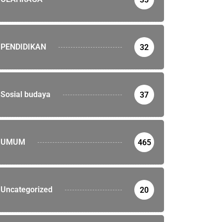
Dompu Disurvey Tim Surveyor Akreditasi
ember 2023
PENDIDIKAN
32
Sosial budaya
37
UMUM
465
Uncategorized
20