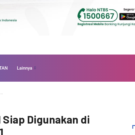
TAN
Lainnya
p…
I Siap Digunakan di
1