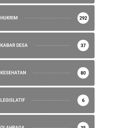
HUKRIM
292
KABAR DESA
37
KESEHATAN
80
LEGISLATIF
6
EHATAN
OLAHRAGA
35